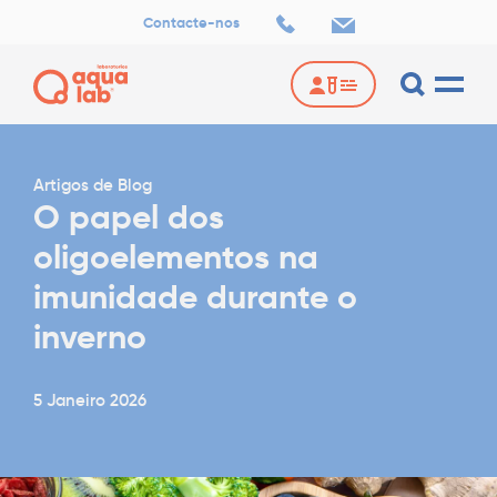
Contacte-nos
Artigos de Blog
O papel dos
oligoelementos na
imunidade durante o
inverno
5 Janeiro 2026