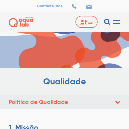
-
Contacte-nos
Política
de
Qualidade
Qualidade
Política de Qualidade
1.
Miss
ão