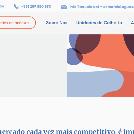
os
+351 289 580 890
-
info@aqualab.pt
comercial.aguas
Sobre Nós
Unidades de Colheita
A
tados de análises
rcado cada vez mais competitivo, é im