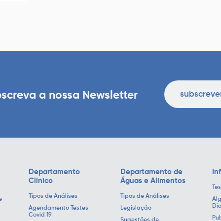
screva a nossa Newsletter
subscreve
Departamento
Departamento de
In
Clínico
Águas e Alimentos
Tes
Tipos de Análises
Tipos de Análises
e
Alg
Di
Agendamento Testes
Legislação
Covid 19
Pub
Sugestões de