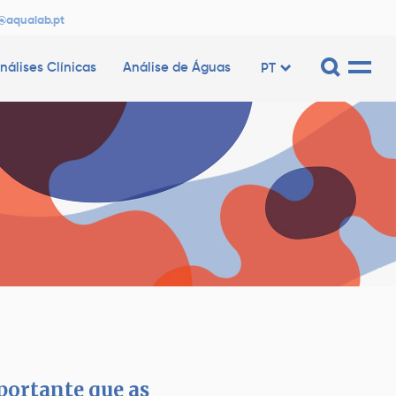
@aqualab.pt
nálises Clínicas
Análise de Águas
PT
portante que as