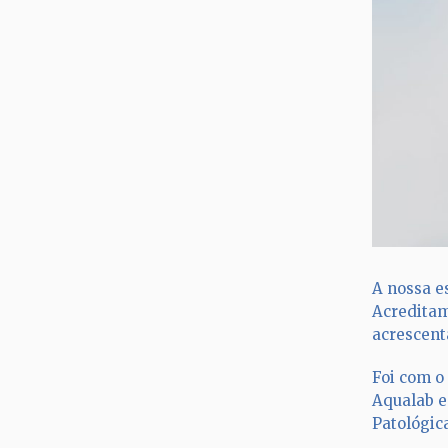
A nossa e
Acreditam
acrescent
Foi com o
Aqualab e
Patológic