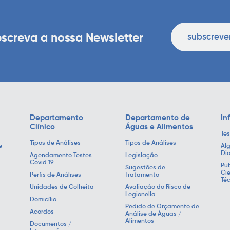
screva a nossa Newsletter
subscreve
Departamento
Departamento de
In
Clínico
Águas e Alimentos
Tes
Tipos de Análises
Tipos de Análises
e
Alg
Di
Agendamento Testes
Legislação
Covid 19
Pub
Sugestões de
Cie
Perfis de Análises
Tratamento
Té
Unidades de Colheita
Avaliação do Risco de
Legionella
Domicílio
Pedido de Orçamento de
Acordos
Análise de Águas /
Alimentos
Documentos /