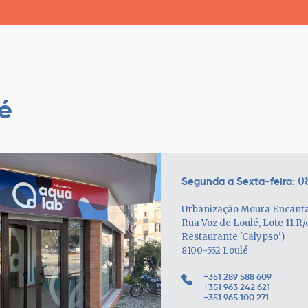
é
Segunda a Sexta-feira:
08
Urbanização Moura Encant
Rua Voz de Loulé, Lote 11 R/
Restaurante 'Calypso')
8100-552 Loulé
+351 289 588 609
+351 963 242 621
+351 965 100 271