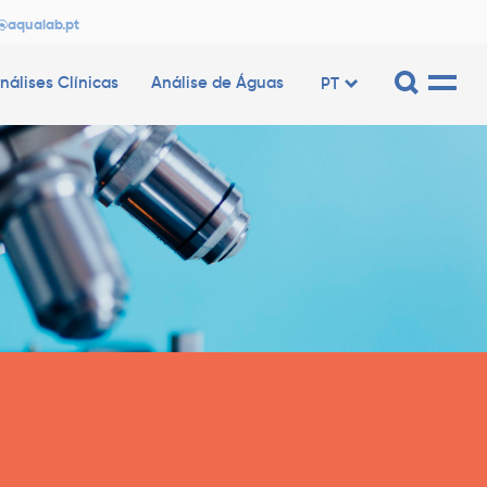
@aqualab.pt
nálises Clínicas
Análise de Águas
PT