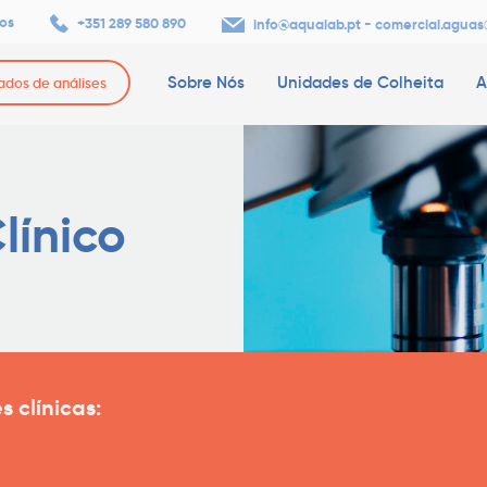
os
+351 289 580 890
-
info@aqualab.pt
comercial.aguas
Sobre Nós
Unidades de Colheita
A
tados de análises
línico
 clínicas: