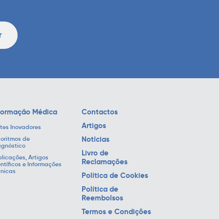
r
formação Médica
Contactos
Artigos
tes Inovadores
Notícias
oritmos de
agnóstico
Livro de
licações, Artigos
Reclamações
ntíficos e Informações
cnicas
Política de Cookies
Política de
Reembolsos
Termos e Condições