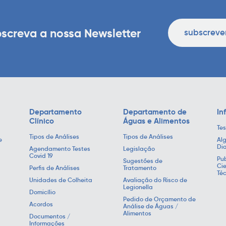
screva a nossa Newsletter
subscreve
Departamento
Departamento de
In
Clínico
Águas e Alimentos
Tes
Tipos de Análises
Tipos de Análises
e
Alg
Di
Agendamento Testes
Legislação
Covid 19
Pub
Sugestões de
Cie
Perfis de Análises
Tratamento
Té
Unidades de Colheita
Avaliação do Risco de
Legionella
Domicílio
Pedido de Orçamento de
Acordos
Análise de Águas /
Alimentos
Documentos /
Informações