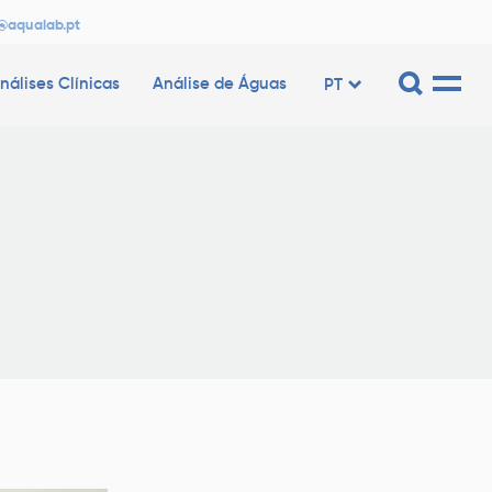
@aqualab.pt
nálises Clínicas
Análise de Águas
PT