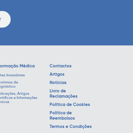
r
formação Médica
Contactos
Artigos
tes Inovadores
Notícias
oritmos de
agnóstico
Livro de
licações, Artigos
Reclamações
ntíficos e Informações
cnicas
Política de Cookies
Política de
Reembolsos
Termos e Condições