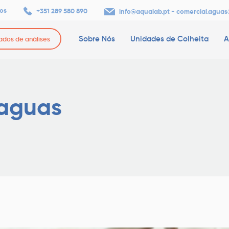
os
+351 289 580 890
-
info@aqualab.pt
comercial.aguas
Sobre Nós
Unidades de Colheita
A
tados de análises
-aguas